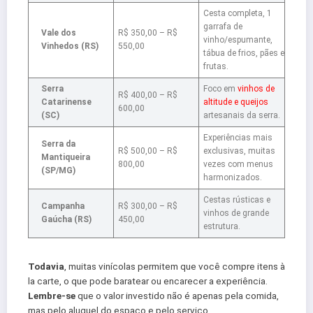
Cesta completa, 1
garrafa de
Vale dos
R$ 350,00 – R$
vinho/espumante,
Vinhedos (RS)
550,00
tábua de frios, pães e
frutas.
Serra
Foco em
vinhos de
R$ 400,00 – R$
Catarinense
altitude e queijos
600,00
(SC)
artesanais da serra.
Experiências mais
Serra da
R$ 500,00 – R$
exclusivas, muitas
Mantiqueira
800,00
vezes com menus
(SP/MG)
harmonizados.
Cestas rústicas e
Campanha
R$ 300,00 – R$
vinhos de grande
Gaúcha (RS)
450,00
estrutura.
Todavia
, muitas vinícolas permitem que você compre itens à
la carte, o que pode baratear ou encarecer a experiência.
Lembre-se
que o valor investido não é apenas pela comida,
mas pelo aluguel do espaço e pelo serviço.