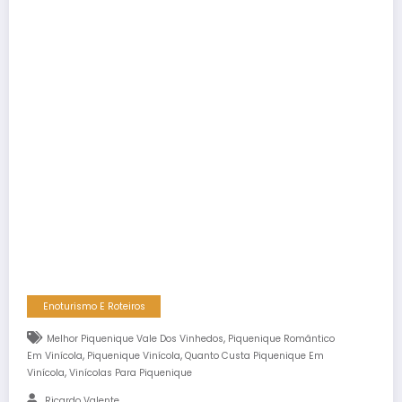
Enoturismo E Roteiros
,
Melhor Piquenique Vale Dos Vinhedos
Piquenique Romântico
,
,
Em Vinícola
Piquenique Vinícola
Quanto Custa Piquenique Em
,
Vinícola
Vinícolas Para Piquenique
Ricardo Valente