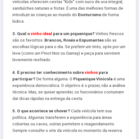
vinícolas oferecem cestas “Kids” com suco de uva integral,
sanduíches naturais e frutas. É uma das melhores formas de
introduzir as crianças ao mundo do
Enoturismo
de forma
lúdica.
3. Qual o
vinho ideal
para um piquenique?
Vinhos frescos
são os favoritos.
Brancos, Rosés e Espumantes
são as
escolhas lógicas para o dia. Se preferir um tinto, opte por um
leve (como um Pinot Noir ou Gamay) e peça para servirem
levemente resfriado.
4. É preciso ter conhecimento sobre
vinhos
para
participar?
De forma alguma. O
Piquenique Vinícola
é uma
experiência democrática. O objetivo é o prazer, não a análise
técnica. Mas, se quiser aprender, os funcionários costumam
dar dicas rápidas na entrega da cesta.
5. O que acontece se chover?
Cada vinícola tem sua
política. Algumas transferem a experiência para áreas
cobertas ou caves, outras permitem o reagendamento.
Sempre consulte o site da vinícola no momento da reserva.