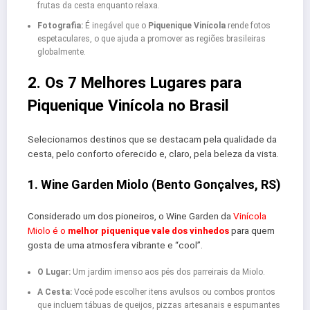
frutas da cesta enquanto relaxa.
Fotografia:
É inegável que o
Piquenique Vinícola
rende fotos
espetaculares, o que ajuda a promover as regiões brasileiras
globalmente.
2. Os 7 Melhores Lugares para
Piquenique Vinícola no Brasil
Selecionamos destinos que se destacam pela qualidade da
cesta, pelo conforto oferecido e, claro, pela beleza da vista.
1. Wine Garden Miolo (Bento Gonçalves, RS)
Considerado um dos pioneiros, o Wine Garden da
Vinícola
Miolo é o
melhor piquenique vale dos vinhedos
para quem
gosta de uma atmosfera vibrante e “cool”.
O Lugar:
Um jardim imenso aos pés dos parreirais da Miolo.
A Cesta:
Você pode escolher itens avulsos ou combos prontos
que incluem tábuas de queijos, pizzas artesanais e espumantes