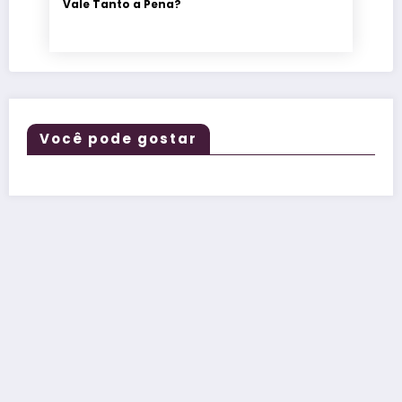
Vale Tanto a Pena?
Você pode gostar
O vinho
descomplicado,
do rótulo à
taça.
Termos