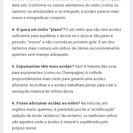
dela sim. Conforme os outros elementos do vinho (como os
taninos) se arredondam e se integram, a acidez parece mais
suave e integrada ao conjunto.
4. O que é um vinho “plano”?
É um vinho que não tem acidez
suficiente para equilibrar o álcool ou o açúcar. Ele parece
pesado, “morno” e não convida ao próximo gole. É um dos
defeitos mais comuns em vinhos de climas excessivamente
quentes sem manejo adequado.
5. Espumantes têm mais acidez?
Sim! A maioria das uvas
para espumantes (como no Champagne) é colhida
propositalmente mais cedo para garantir uma acidez
altíssima. As bolhas e a acidez trabalham juntas para criar a
sensação máxima de refrescância.
6. Posso adicionar acidez ao vinho?
Na vinícola, em
regiões muito quentes, é permitido por lei a “acidificação”
(adição de ácido tartárico). No entanto, os melhores vinhos
são aqueles onde a acidez é natural e equilibrada pelo
próprio terroir.