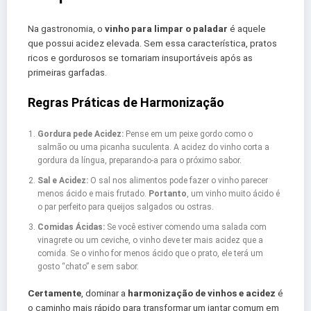
Na gastronomia, o
vinho para limpar o paladar
é aquele
que possui acidez elevada. Sem essa característica, pratos
ricos e gordurosos se tornariam insuportáveis após as
primeiras garfadas.
Regras Práticas de Harmonização
Gordura pede Acidez:
Pense em um peixe gordo como o
salmão ou uma picanha suculenta. A acidez do vinho corta a
gordura da língua, preparando-a para o próximo sabor.
Sal e Acidez:
O sal nos alimentos pode fazer o vinho parecer
menos ácido e mais frutado.
Portanto
, um vinho muito ácido é
o par perfeito para queijos salgados ou ostras.
Comidas Ácidas:
Se você estiver comendo uma salada com
vinagrete ou um ceviche, o vinho deve ter mais acidez que a
comida. Se o vinho for menos ácido que o prato, ele terá um
gosto “chato” e sem sabor.
Certamente
, dominar a
harmonização de vinhos e acidez
é
o caminho mais rápido para transformar um jantar comum em