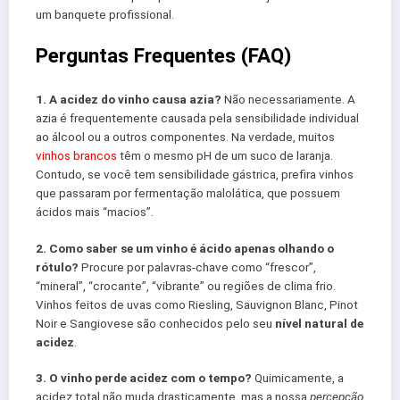
um banquete profissional.
Perguntas Frequentes (FAQ)
1. A acidez do vinho causa azia?
Não necessariamente. A
azia é frequentemente causada pela sensibilidade individual
ao álcool ou a outros componentes. Na verdade, muitos
vinhos brancos
têm o mesmo pH de um suco de laranja.
Contudo, se você tem sensibilidade gástrica, prefira vinhos
que passaram por fermentação malolática, que possuem
ácidos mais “macios”.
2. Como saber se um vinho é ácido apenas olhando o
rótulo?
Procure por palavras-chave como “frescor”,
“mineral”, “crocante”, “vibrante” ou regiões de clima frio.
Vinhos feitos de uvas como Riesling, Sauvignon Blanc, Pinot
Noir e Sangiovese são conhecidos pelo seu
nível natural de
acidez
.
3. O vinho perde acidez com o tempo?
Quimicamente, a
acidez total não muda drasticamente, mas a nossa
percepção