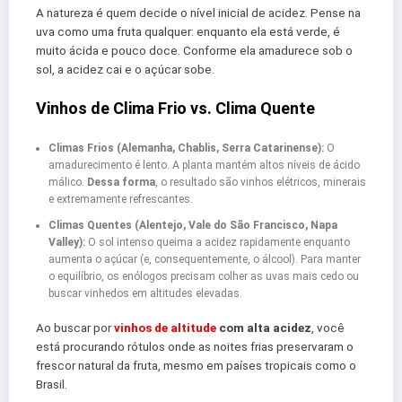
A natureza é quem decide o nível inicial de acidez. Pense na
uva como uma fruta qualquer: enquanto ela está verde, é
muito ácida e pouco doce. Conforme ela amadurece sob o
sol, a acidez cai e o açúcar sobe.
Vinhos de Clima Frio vs. Clima Quente
Climas Frios (Alemanha, Chablis, Serra Catarinense):
O
amadurecimento é lento. A planta mantém altos níveis de ácido
málico.
Dessa forma
, o resultado são vinhos elétricos, minerais
e extremamente refrescantes.
Climas Quentes (Alentejo, Vale do São Francisco, Napa
Valley):
O sol intenso queima a acidez rapidamente enquanto
aumenta o açúcar (e, consequentemente, o álcool). Para manter
o equilíbrio, os enólogos precisam colher as uvas mais cedo ou
buscar vinhedos em altitudes elevadas.
Ao buscar por
vinhos de altitude
com alta acidez
, você
está procurando rótulos onde as noites frias preservaram o
frescor natural da fruta, mesmo em países tropicais como o
Brasil.