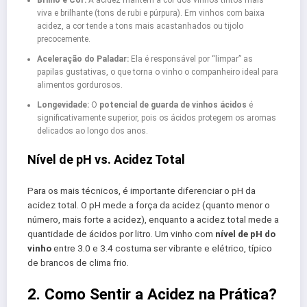
viva e brilhante (tons de rubi e púrpura). Em vinhos com baixa
acidez, a cor tende a tons mais acastanhados ou tijolo
precocemente.
Aceleração do Paladar:
Ela é responsável por “limpar” as
papilas gustativas, o que torna o vinho o companheiro ideal para
alimentos gordurosos.
Longevidade:
O
potencial de guarda de vinhos ácidos
é
significativamente superior, pois os ácidos protegem os aromas
delicados ao longo dos anos.
Nível de pH vs. Acidez Total
Para os mais técnicos, é importante diferenciar o pH da
acidez total. O pH mede a força da acidez (quanto menor o
número, mais forte a acidez), enquanto a acidez total mede a
quantidade de ácidos por litro. Um vinho com
nível de pH do
vinho
entre 3.0 e 3.4 costuma ser vibrante e elétrico, típico
de brancos de clima frio.
2. Como Sentir a Acidez na Prática?