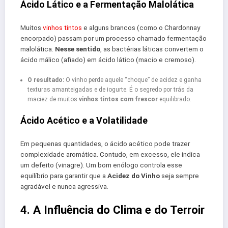
Ácido Lático e a Fermentação Malolática
Muitos
vinhos tintos
e alguns brancos (como o Chardonnay
encorpado) passam por um processo chamado fermentação
malolática.
Nesse sentido
, as bactérias láticas convertem o
ácido málico (afiado) em ácido lático (macio e cremoso).
O resultado:
O vinho perde aquele “choque” de acidez e ganha
texturas amanteigadas e de iogurte. É o segredo por trás da
maciez de muitos
vinhos tintos com frescor
equilibrado.
Ácido Acético e a Volatilidade
Em pequenas quantidades, o ácido acético pode trazer
complexidade aromática. Contudo, em excesso, ele indica
um defeito (vinagre). Um bom enólogo controla esse
equilíbrio para garantir que a
Acidez do Vinho
seja sempre
agradável e nunca agressiva.
4. A Influência do Clima e do Terroir