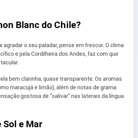
non Blanc do Chile?
i agradar o seu paladar, pense em frescor. O clima
acífico e pela Cordilheira dos Andes, faz com que
acular.
rela bem clarinha, quase transparente. Os aromas
omo maracujá e limão), além de notas de grama
ensação gostosa de “salivar” nas laterais da língua
e Sol e Mar