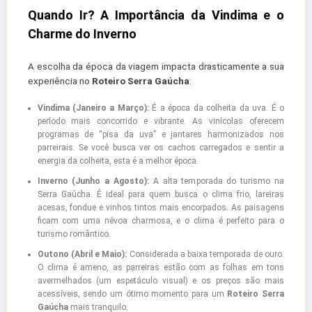
Quando Ir? A Importância da Vindima e o
Charme do Inverno
A escolha da época da viagem impacta drasticamente a sua
experiência no
Roteiro Serra Gaúcha
:
Vindima (Janeiro a Março):
É a época da colheita da uva. É o
período mais concorrido e vibrante. As vinícolas oferecem
programas de “pisa da uva” e jantares harmonizados nos
parreirais. Se você busca ver os cachos carregados e sentir a
energia da colheita, esta é a melhor época.
Inverno (Junho a Agosto):
A alta temporada do turismo na
Serra Gaúcha. É ideal para quem busca o clima frio, lareiras
acesas, fondue e vinhos tintos mais encorpados. As paisagens
ficam com uma névoa charmosa, e o clima é perfeito para o
turismo romântico.
Outono (Abril e Maio):
Considerada a baixa temporada de ouro.
O clima é ameno, as parreiras estão com as folhas em tons
avermelhados (um espetáculo visual) e os preços são mais
acessíveis, sendo um ótimo momento para um
Roteiro Serra
Gaúcha
mais tranquilo.