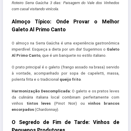
Roteiro Serra Gaúcha 3 dias: Paisagem do Vale dos Vinhedos
com casal visitando vinícola.
Almoço Típico: Onde Provar o Melhor
Galeto Al Primo Canto
O almoço na Serra Gaúcha é uma experiência gastronômica
imperdível. Esqueça a dieta por um dia! Sugerimos o
Galeto
Al Primo Canto
, que é um banquete no estilo italiano.
O prato principal é o galeto (frango assado na brasa) servido
à vontade, acompanhado por sopa de capeletti, massa,
polenta frita e o tradicional
queijo frito
.
Harmonização Descomplicada:
O galeto e os pratos leves
da culinária italiana local combinam perfeitamente com
vinhos
tintos leves
(Pinot Noir) ou
vinhos brancos
encorpados
(Chardonnay).
O Segredo de Fim de Tarde: Vinhos de
Pequenos Produtores