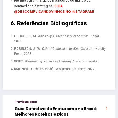
No Instagram:
Siga os bastidores do mundo da
sommelieria estratégica.
SIGA
@DESCOMPLICANDOVINHOS NO INSTAGRAM!
6. Referências Bibliográficas
PUCKETTE, M.
Wine Folly: O Guia Essencial do Vinho
. Zahar,
2016.
ROBINSON, J.
The Oxford Companion to Wine
. Oxford University
Press, 2023.
WSET.
Wine-making process and Sensory Analysis – Level 2
.
MACNEIL, K.
The Wine Bible
. Workman Publishing, 2022.
Previous post
Guia Definitivo de Enoturismo no Brasil:
Melhores Roteiros e Dicas