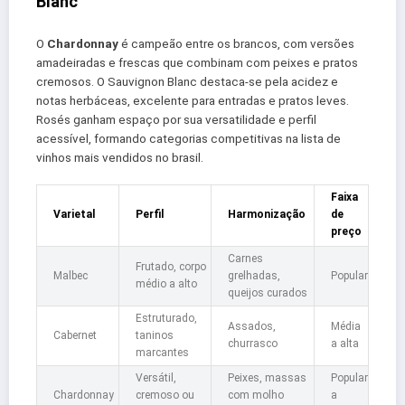
Blanc
O
Chardonnay
é campeão entre os brancos, com versões
amadeiradas e frescas que combinam com peixes e pratos
cremosos. O Sauvignon Blanc destaca-se pela acidez e
notas herbáceas, excelente para entradas e pratos leves.
Rosés ganham espaço por sua versatilidade e perfil
acessível, formando categorias competitivas na lista de
vinhos mais vendidos no brasil.
Faixa
Varietal
Perfil
Harmonização
de
preço
Carnes
Frutado, corpo
Malbec
grelhadas,
Popular
médio a alto
queijos curados
Estruturado,
Assados,
Média
Cabernet
taninos
churrasco
a alta
marcantes
Versátil,
Peixes, massas
Popular
Chardonnay
cremoso ou
com molho
a