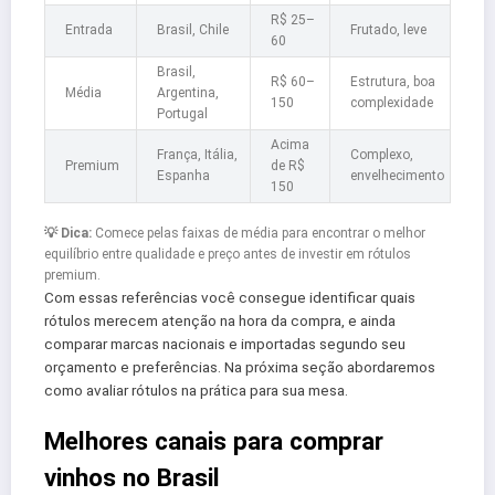
R$ 25–
Entrada
Brasil, Chile
Frutado, leve
60
Brasil,
R$ 60–
Estrutura, boa
Média
Argentina,
150
complexidade
Portugal
Acima
França, Itália,
Complexo,
Premium
de R$
Espanha
envelhecimento
150
💡 Dica:
Comece pelas faixas de média para encontrar o melhor
equilíbrio entre qualidade e preço antes de investir em rótulos
premium.
Com essas referências você consegue identificar quais
rótulos merecem atenção na hora da compra, e ainda
comparar marcas nacionais e importadas segundo seu
orçamento e preferências. Na próxima seção abordaremos
como avaliar rótulos na prática para sua mesa.
Melhores canais para comprar
vinhos no Brasil