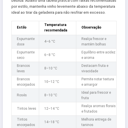
bebida. Abaixo uma tabela prática com faixas recomendadas
por estilo, mantenha vinho levemente abaixo da temperatura
ideal ao tirar da geladeira para não resfriar em excesso.
Temperatura
Estilo
Observação
recomendada
Espumante
Realça frescor e
4–6 °C
doce
mantém bolhas
Espumante
Equilíbrio entre acidez
6–8 °C
seco
e aroma
Brancos
Destacam fruta e
8–10 °C
leves
vivacidade
Brancos
Permite notar textura
10–12 °C
encorpados
e amargor
Ideal para frescor e
Rosés
8–10 °C
fruta
Realça aromas florais
Tintos leves
12–14 °C
e frutados
Tintos
Melhora entrega de
14–18 °C
encorpados
taninos