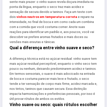
sente mais prazer: o vinho suave revela doçura imediata na
ponta da língua, enquanto o seco traz mais acidez e
sensação de secura devido a taninos. Faça um teste com
dois
vinhos neutros em temperatura correta
e repare na
intensidade, no final de boca e em como cada um combina
com a comida que você costuma comer. Anote suas
reações para identificar um padrão e, aos poucos, você vai
descobrir se prefere aromas frutados e mais doces ou
versões mais enxutas e tânicas.
Qual a diferença entre vinho suave e seco?
A diferença técnica está no açúcar residual: vinho suave tem
mais açúcar residual perceptível, enquanto o vinho seco tem
pouco ou nenhum, deixando predominarem acidez e taninos.
Em termos sensoriais, o suave é mais adocicado na entrada
de boca e costuma parecer mais leve e frutado; o seco
tende a ter sensação de corpo mais firme, acidez marcada e,
nos tintos, taninos que causam secura. Essa distinção
impacta harmonizações e preferências pessoais, por isso é
útil provar rótulos de ambos os estilos.
Vinho suave ou seco: quais rótulos escolher