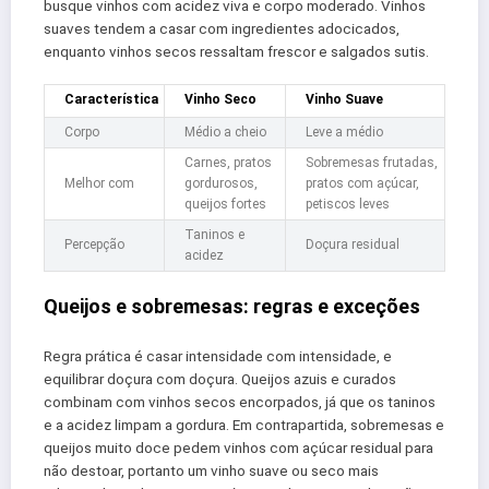
busque vinhos com acidez viva e corpo moderado. Vinhos
suaves tendem a casar com ingredientes adocicados,
enquanto vinhos secos ressaltam frescor e salgados sutis.
Característica
Vinho Seco
Vinho Suave
Corpo
Médio a cheio
Leve a médio
Carnes, pratos
Sobremesas frutadas,
Melhor com
gordurosos,
pratos com açúcar,
queijos fortes
petiscos leves
Taninos e
Percepção
Doçura residual
acidez
Queijos e sobremesas: regras e exceções
Regra prática é casar intensidade com intensidade, e
equilibrar doçura com doçura. Queijos azuis e curados
combinam com vinhos secos encorpados, já que os taninos
e a acidez limpam a gordura. Em contrapartida, sobremesas e
queijos muito doce pedem vinhos com açúcar residual para
não destoar, portanto um vinho suave ou seco mais