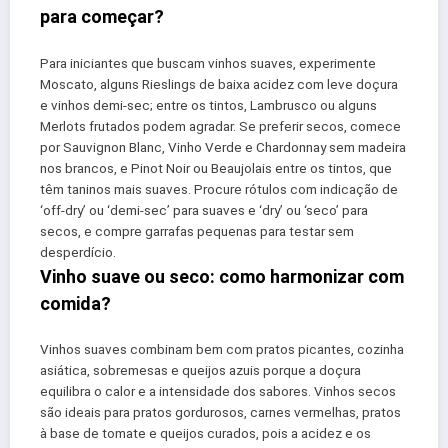
para começar?
Para iniciantes que buscam vinhos suaves, experimente
Moscato, alguns Rieslings de baixa acidez com leve doçura
e vinhos demi-sec; entre os tintos, Lambrusco ou alguns
Merlots frutados podem agradar. Se preferir secos, comece
por Sauvignon Blanc, Vinho Verde e Chardonnay sem madeira
nos brancos, e Pinot Noir ou Beaujolais entre os tintos, que
têm taninos mais suaves. Procure rótulos com indicação de
‘off-dry’ ou ‘demi-sec’ para suaves e ‘dry’ ou ‘seco’ para
secos, e compre garrafas pequenas para testar sem
desperdício.
Vinho suave ou seco: como harmonizar com
comida?
Vinhos suaves combinam bem com pratos picantes, cozinha
asiática, sobremesas e queijos azuis porque a doçura
equilibra o calor e a intensidade dos sabores. Vinhos secos
são ideais para pratos gordurosos, carnes vermelhas, pratos
à base de tomate e queijos curados, pois a acidez e os