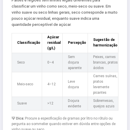
classificar um vinho como seco, meio-seco ou suave. Em
vinho suave ou seco linhas gerais, seco corresponde a muito
pouco açúcar residual, enquanto suave indica uma
quantidade perceptível de açúcar.
Açúcar
Sugestão de
Classificação
residual
Percepção
harmonização
(g/L)
Sem
Peixes, carnes
Seco
0–4
doçura
brancas, pratos
aparente
ácidos
Carnes suínas,
Leve
pratos
Meio-seco
4–12
doçura
levemente
picantes
Doçura
Sobremesas,
Suave
>12
evidente
queijos azuis
💡 Dica:
Procure a especificação de gramas por litro no rótulo ou
pergunta ao sommelier quando estiver em dúvida entre opções de
vinho suave ou seco.