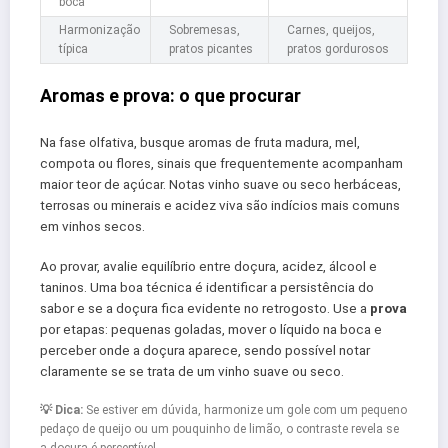
boca
Harmonização
Sobremesas,
Carnes, queijos,
típica
pratos picantes
pratos gordurosos
Aromas e prova: o que procurar
Na fase olfativa, busque aromas de fruta madura, mel,
compota ou flores, sinais que frequentemente acompanham
maior teor de açúcar. Notas vinho suave ou seco herbáceas,
terrosas ou minerais e acidez viva são indícios mais comuns
em vinhos secos.
Ao provar, avalie equilíbrio entre doçura, acidez, álcool e
taninos. Uma boa técnica é identificar a persistência do
sabor e se a doçura fica evidente no retrogosto. Use a
prova
por etapas: pequenas goladas, mover o líquido na boca e
perceber onde a doçura aparece, sendo possível notar
claramente se se trata de um vinho suave ou seco.
💡 Dica:
Se estiver em dúvida, harmonize um gole com um pequeno
pedaço de queijo ou um pouquinho de limão, o contraste revela se