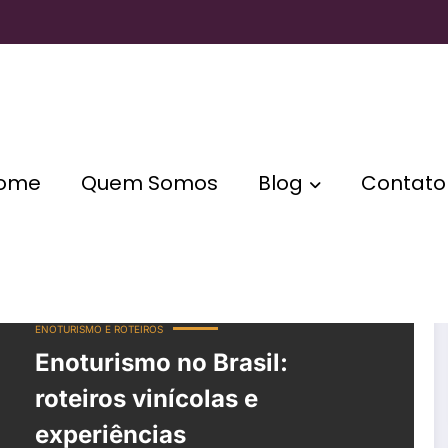
ome
Quem Somos
Blog
Contato
nômico
ENOTURISMO E ROTEIROS
Enoturismo no Brasil:
roteiros vinícolas e
experiências