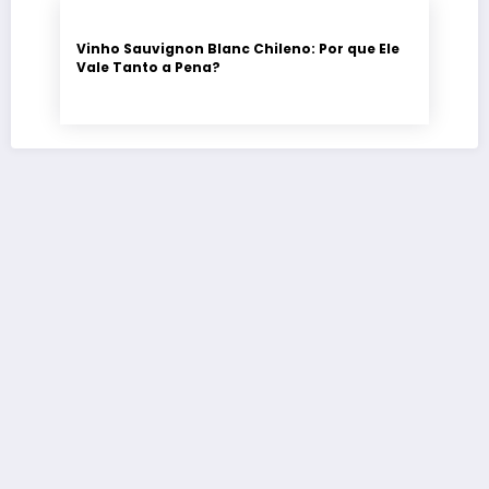
Vinho Sauvignon Blanc Chileno: Por que Ele
Vale Tanto a Pena?
O vinho
descomplicado,
do rótulo à
taça.
Termos
de Uso