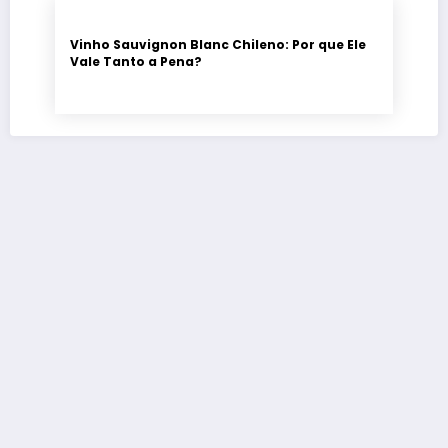
Vinho Sauvignon Blanc Chileno: Por que Ele
Vale Tanto a Pena?
O vinho
descomplicado,
do rótulo à
taça.
Termos
de Uso